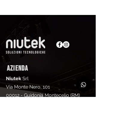
AZIENDA
Niutek
Srl
Via Monte Nero, 101
00012 - Guidonia Montecelio (RM)
P.IVA
14530661009
CODICE SDI M5UXCR1
Pec:
niuteksrl@legalmail.it