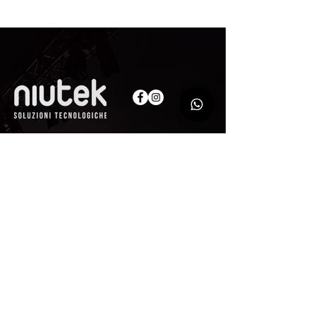
AZIENDA
Niutek
Srl
Via Monte Nero, 101
00012 - Guidonia Montecelio (RM)
P.IVA
14530661009
CODICE SDI M5UXCR1
Pec:
niuteksrl@legalmail.it