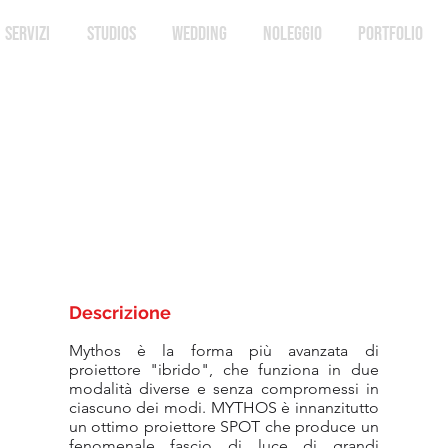
SERVIZI
STUDIOS
WEDDING
NOLEGGIO
PORTFOLIO
Descrizione
Mythos è la forma più avanzata di
proiettore "ibrido", che funziona in due
modalità diverse e senza compromessi in
ciascuno dei modi. MYTHOS è innanzitutto
un ottimo proiettore SPOT che produce un
fenomenale fascio di luce di grandi