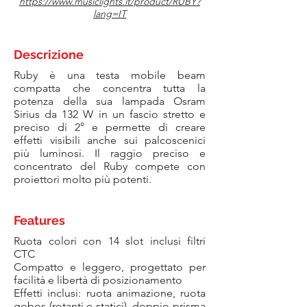
https://www.musiclights.it/product/RUBY?
lang=IT
Descrizione
Ruby è una testa mobile beam
compatta che concentra tutta la
potenza della sua lampada Osram
Sirius da 132 W in un fascio stretto e
preciso di 2° e permette di creare
effetti visibili anche sui palcoscenici
più luminosi. Il raggio preciso e
concentrato del Ruby compete con
proiettori molto più potenti.
Features
Ruota colori con 14 slot inclusi filtri
CTC
Compatto e leggero, progettato per
facilità e libertà di posizionamento
Effetti inclusi: ruota animazione, ruota
gobos (rotanti e statici), doppio prisma