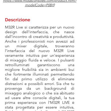
https://www.midasconsoles.com/product.html?
modelCode=P0BI9
Descrizione
M32R Live si caratterizza per un nuovo
design dell'interfaccia, che nasce
dall'incontro di creatività e produttività.
Anche i professionisti non avvezzi ad
un mixer digitale, troveranno
l’interfaccia del nuovo M32R Live
veramente intuitiva per un'esperienza
di mixaggio fluida e veloce. I pulsanti
retroilluminati garantiscono una
migliore fruibilità sia in ambienti bui
che fortmente illuminati permettendo
fin dal primo utilizzo di eliminare
distrazioni e possibili errori. Sia che tu
provenga da un background di
mixaggio analogico o che sia abituato
ad usare altre console digitali, la tua
prima esperienza con l'M32R LIVE è
stata progettata per essere intuitiva,