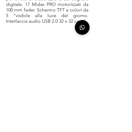
digitale. 17 Midas PRO motorizzati da
100 mm fader. Schermo TFT a colori da
5 "visibile alla luce del giorno.
Interfaccia audio USB 2.0 32 x 32 canali.
AZIENDA
Niutek
Srl
Via Monte Nero, 101
00012 - Guidonia Montecelio (RM)
P.IVA
14530661009