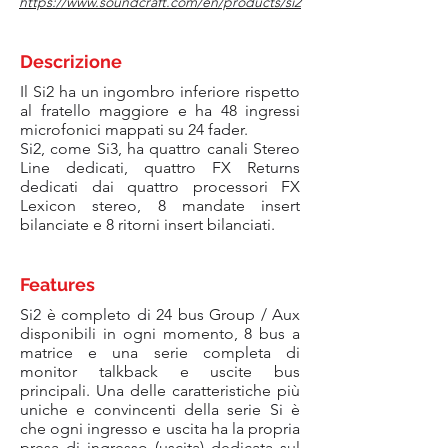
https://www.soundcraft.com/en/products/si2
Descrizione
Il Si2 ha un ingombro inferiore rispetto
al fratello maggiore e ha 48 ingressi
microfonici mappati su 24 fader.
Si2, come Si3, ha quattro canali Stereo
Line dedicati, quattro FX Returns
dedicati dai quattro processori FX
Lexicon stereo, 8 mandate insert
bilanciate e 8 ritorni insert bilanciati.
Features
Si2 è completo di 24 bus Group / Aux
disponibili in ogni momento, 8 bus a
matrice e una serie completa di
monitor talkback e uscite bus
principali. Una delle caratteristiche più
uniche e convincenti della serie Si è
che ogni ingresso e uscita ha la propria
presa di ingresso (uscita) dedicata sul