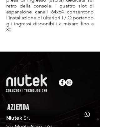
retro della console. I quattro slot di
espansione canali 64x64 consentono
l'installazione di ulteriori I / O portando
gli ingressi disponibili a mixare fino a
80.
AZIENDA
Niutek
Srl
Via Monte Nero, 101
00012 - Guidonia Montecelio (RM)