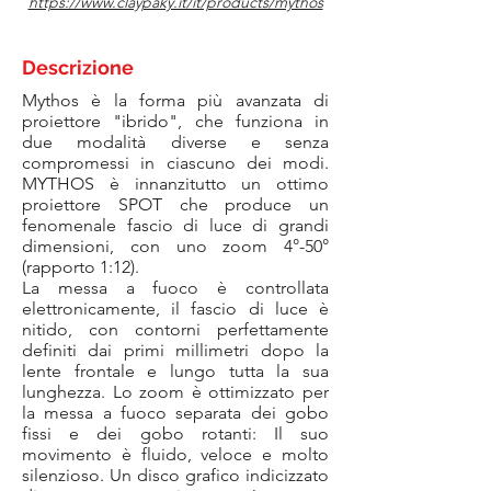
https://www.claypaky.it/it/products/mythos
Descrizione
Mythos è la forma più avanzata di
proiettore "ibrido", che funziona in
due modalità diverse e senza
compromessi in ciascuno dei modi.
MYTHOS è innanzitutto un ottimo
proiettore SPOT che produce un
fenomenale fascio di luce di grandi
dimensioni, con uno zoom 4°-50°
(rapporto 1:12).
La messa a fuoco è controllata
elettronicamente, il fascio di luce è
nitido, con contorni perfettamente
definiti dai primi millimetri dopo la
lente frontale e lungo tutta la sua
lunghezza. Lo zoom è ottimizzato per
la messa a fuoco separata dei gobo
fissi e dei gobo rotanti: Il suo
movimento è fluido, veloce e molto
silenzioso. Un disco grafico indicizzato