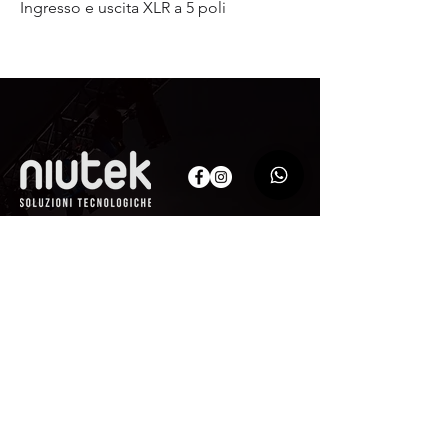
Ingresso e uscita XLR a 5 poli
AZIENDA
Niutek
Srl
Via Monte Nero, 101
00012 - Guidonia Montecelio (RM)
P.IVA
14530661009
CODICE SDI M5UXCR1
Pec:
niuteksrl@legalmail.it