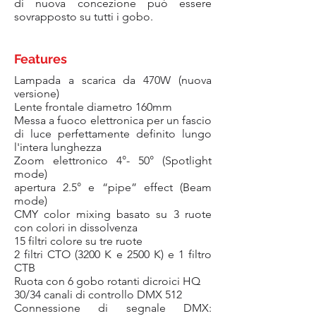
di nuova concezione può essere
sovrapposto su tutti i gobo.
Features
Lampada a scarica da 470W (nuova
versione)
Lente frontale diametro 160mm
Messa a fuoco elettronica per un fascio
di luce perfettamente definito lungo
l'intera lunghezza
Zoom elettronico 4°- 50° (Spotlight
mode)
apertura 2.5° e “pipe” effect (Beam
mode)
CMY color mixing basato su 3 ruote
con colori in dissolvenza
15 filtri colore su tre ruote
2 filtri CTO (3200 K e 2500 K) e 1 filtro
CTB
Ruota con 6 gobo rotanti dicroici HQ
30/34 canali di controllo DMX 512
Connessione di segnale DMX: