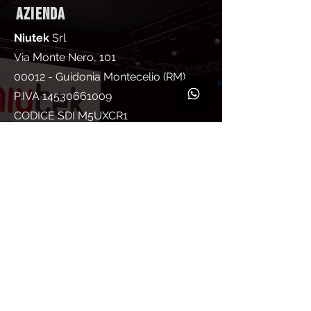
AZIENDA
Niutek
Srl
Via Monte Nero, 101
00012 - Guidonia Montecelio (RM)
P.IVA
14530661009
CODICE SDI M5UXCR1
Pec:
niuteksrl@legalmail.it
CONTATTI
Mobile
351 12 13 166
Mail
info@niutek.it
AUDIO VIDEO LUCI
NOLEGGIO, VENDITA, ASSISTENZA