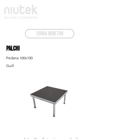
TORNA INDIETRO
Palchi
Pedana 100x100
Guill