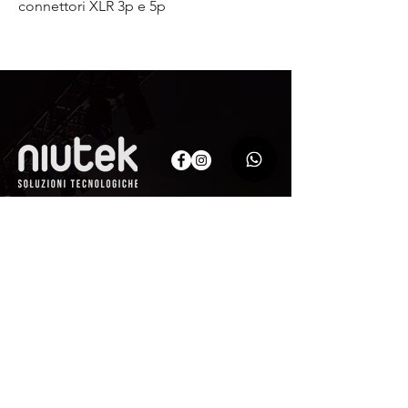
connettori XLR 3p e 5p
AZIENDA
Niutek
Srl
Via Monte Nero, 101
00012 - Guidonia Montecelio (RM)
P.IVA
14530661009
CODICE SDI M5UXCR1
Pec:
niuteksrl@legalmail.it