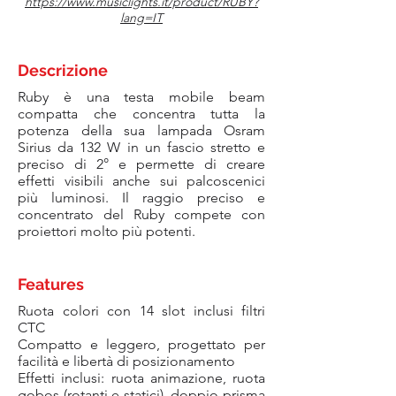
https://www.musiclights.it/product/RUBY?
lang=IT
Descrizione
Ruby è una testa mobile beam
compatta che concentra tutta la
potenza della sua lampada Osram
Sirius da 132 W in un fascio stretto e
preciso di 2° e permette di creare
effetti visibili anche sui palcoscenici
più luminosi. Il raggio preciso e
concentrato del Ruby compete con
proiettori molto più potenti.
Features
Ruota colori con 14 slot inclusi filtri
CTC
Compatto e leggero, progettato per
facilità e libertà di posizionamento
Effetti inclusi: ruota animazione, ruota
gobos (rotanti e statici), doppio prisma